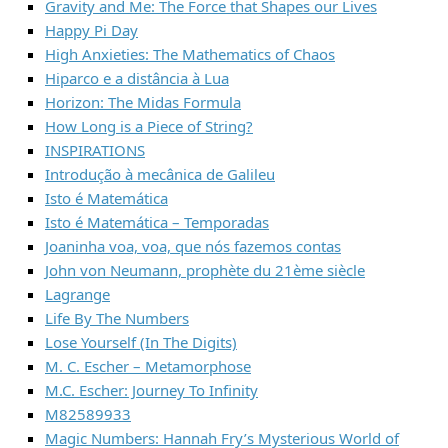
Gravity and Me: The Force that Shapes our Lives
Happy Pi Day
High Anxieties: The Mathematics of Chaos
Hiparco e a distância à Lua
Horizon: The Midas Formula
How Long is a Piece of String?
INSPIRATIONS
Introdução à mecânica de Galileu
Isto é Matemática
Isto é Matemática – Temporadas
Joaninha voa, voa, que nós fazemos contas
John von Neumann, prophète du 21ème siècle
Lagrange
Life By The Numbers
Lose Yourself (In The Digits)
M. C. Escher – Metamorphose
M.C. Escher: Journey To Infinity
M82589933
Magic Numbers: Hannah Fry’s Mysterious World of