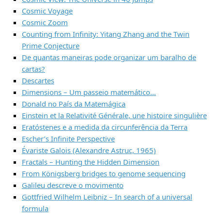
Cosmic Voyage
Cosmic Zoom
Counting from Infinity: Yitang Zhang and the Twin
Prime Conjecture
De quantas maneiras pode organizar um baralho de
cartas?
Descartes
Dimensions – Um passeio matemático…
Donald no País da Matemágica
Einstein et la Relativité Générale, une histoire singulière
Eratóstenes e a medida da circunferência da Terra
Escher’s Infinite Perspective
Évariste Galois (Alexandre Astruc, 1965)
Fractals – Hunting the Hidden Dimension
From Königsberg bridges to genome sequencing
Galileu descreve o movimento
Gottfried Wilhelm Leibniz – In search of a universal
formula