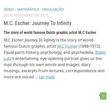
VÍDEO
/
MATEMÁTICA
/
DIVULGAÇÃO
26 DE NOVEMBRO DE 2023
M.C. Escher: Journey To Infinity
The story of world famous Dutch graphic artist M.C Escher
M.C. Escher: Journey To Infinity
is the story of world
famous Dutch graphic artist
M.C Escher
(1898-1972).
Equal parts history, psychology, and psychedelia,
Robin
Lutz
’s entertaining, eye-opening portrait gives us the
man through his own words and images: diary
musings, excerpts from lectures, correspondence and
more are voiced …
Ler mais
0