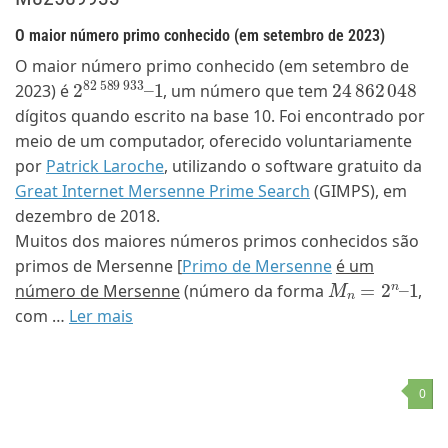
O maior número primo conhecido (em setembro de 2023)
O maior número primo conhecido (em setembro de
2
1
82
589
933
–
24
862
048
2023) é
, um número que tem
dígitos quando escrito na base 10. Foi encontrado por
meio de um computador, oferecido voluntariamente
por
Patrick Laroche
, utilizando o software gratuito da
Great Internet Mersenne Prime Search
(GIMPS), em
dezembro de 2018.
Muitos dos maiores números primos conhecidos são
primos de Mersenne [
Primo de Mersenne
é um
M
n
=
2
n
–
1
número de Mersenne
(número da forma
,
com …
Ler mais
0