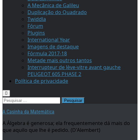
A Mecânica de Galileu
Duplicação do Quadrado
Twiddla
Fórum
Plugins
International Year
Imagens de destaque
Fórmula 2017-18
Metade mais outros tantos
Interrupteur de lève-vitre avant gauche
PEUGEOT 605 PHASE 2
Política de privacidade
Pesquisar
por:
A Casinha da Matemática
A Álgebra é generosa; ela frequentemente dá mais do
que aquilo que lhe é pedido. (D'Alembert)