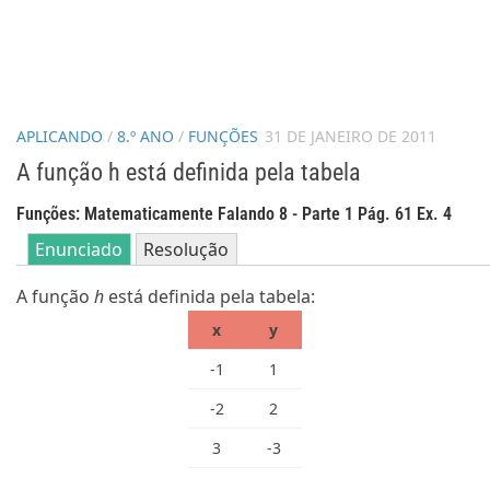
APLICANDO
/
8.º ANO
/
FUNÇÕES
31 DE JANEIRO DE 2011
A função h está definida pela tabela
Funções: Matematicamente Falando 8 - Parte 1 Pág. 61 Ex. 4
Enunciado
Resolução
A função
h
está definida pela tabela:
x
y
-1
1
-2
2
3
-3