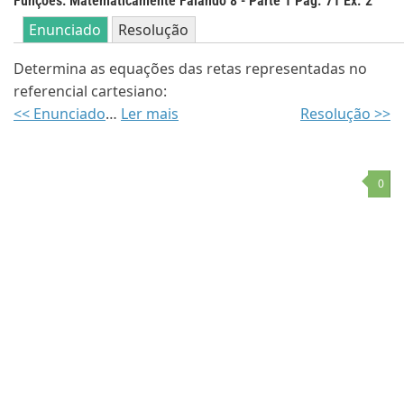
Funções: Matematicamente Falando 8 - Parte 1 Pág. 71 Ex. 2
Enunciado
Resolução
Determina as equações das retas representadas no
referencial cartesiano:
<< Enunciado
…
Ler mais
Resolução >>
0