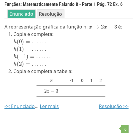
Funções: Matematicamente Falando 8 - Parte 1 Pág. 72 Ex. 6
Enunciado
Resolução
x
→
2
x
−
3
A representação gráfica da função h:
é:
Copia e completa:
h
(
0
)
=
…
…
h
(
1
)
=
…
…
h
(
−
1
)
=
…
…
h
(
2
)
=
…
…
Copia e completa a tabela:
x
-1
0
1
2
2
x
−
3
<< Enunciado
…
Ler mais
Resolução >>
0