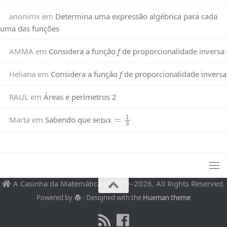
anonimx
em
Determina uma expressão algébrica para cada
uma das funções
AMMA
em
Considera a função
f
de proporcionalidade inversa
Heliana
em
Considera a função
f
de proporcionalidade inversa
RAUL
em
Áreas e perímetros 2
sen
α
=
1
3
Marta
em
Sabendo que
A Casinha da Matemática © 2009–2026. All Rights Reserved.
Powered by
- Designed with the
Hueman theme