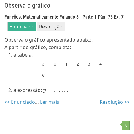
Observa o gráfico
Funções: Matematicamente Falando 8 - Parte 1 Pág. 73 Ex. 7
Enunciado
Resolução
Observa o gráfico apresentado abaixo.
A partir do gráfico, completa:
a tabela:
x
0
1
2
3
4
y
y
=
…
…
a expressão:
<< Enunciado
…
Ler mais
Resolução >>
0