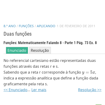
8.º ANO
/
FUNÇÕES
/
APLICANDO
1 DE FEVEREIRO DE 2011
Duas funções
Funções: Matematicamente Falando 8 - Parte 1 Pág. 73 Ex. 8
Enunciado
Resolução
No referencial cartesiano estão representadas duas
funções através das retas r e s.
y
=
5
x
Sabendo que a reta r corresponde à função
,
indica a expressão analítica que define a função dada
graficamente pela reta s.
<< Enunciado
…
Ler mais
Resolução >>