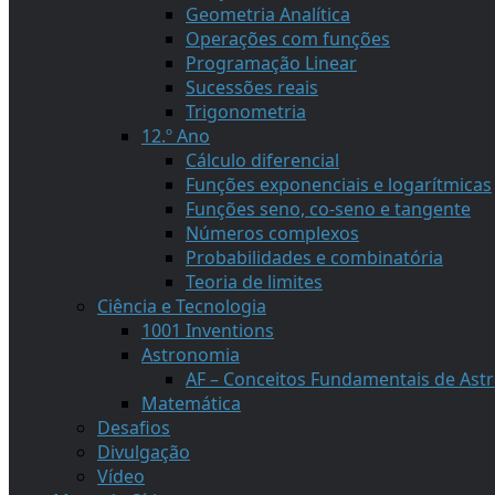
Geometria Analítica
Operações com funções
Programação Linear
Sucessões reais
Trigonometria
12.º Ano
Cálculo diferencial
Funções exponenciais e logarítmicas
Funções seno, co-seno e tangente
Números complexos
Probabilidades e combinatória
Teoria de limites
Ciência e Tecnologia
1001 Inventions
Astronomia
AF – Conceitos Fundamentais de As
Matemática
Desafios
Divulgação
Vídeo