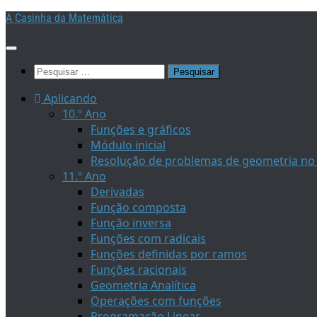
Skip
A Casinha da Matemática
to
content
Pesquisar
por:
Aplicando
10.º Ano
Funções e gráficos
Módulo inicial
Resolução de problemas de geometria no 
11.º Ano
Derivadas
Função composta
Função inversa
Funções com radicais
Funções definidas por ramos
Funções racionais
Geometria Analítica
Operações com funções
Programação Linear