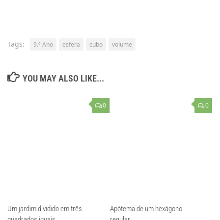
Tags:
9.º Ano
esfera
cubo
volume
YOU MAY ALSO LIKE...
0
0
Um jardim dividido em três
Apótema de um hexágono
quadrados iguais
regular