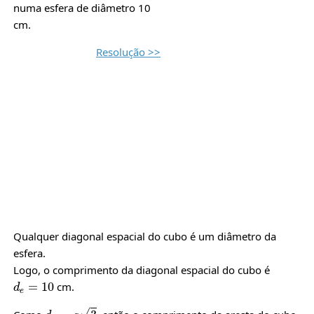
numa esfera de diâmetro 10
cm.
Resolução >>
Qualquer diagonal espacial do cubo é um diâmetro da
esfera.
Logo, o comprimento da diagonal espacial do cubo é
d
e
=
10
cm.
d
e
=
a
3