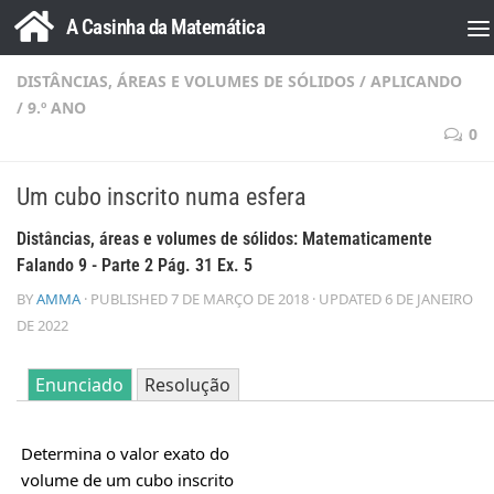
A Casinha da Matemática
Skip to content
DISTÂNCIAS, ÁREAS E VOLUMES DE SÓLIDOS
/
APLICANDO
/
9.º ANO
0
Um cubo inscrito numa esfera
Distâncias, áreas e volumes de sólidos: Matematicamente
Falando 9 - Parte 2 Pág. 31 Ex. 5
BY
AMMA
· PUBLISHED
7 DE MARÇO DE 2018
· UPDATED
6 DE JANEIRO
DE 2022
Enunciado
Resolução
Determina o valor exato do
volume de um cubo inscrito