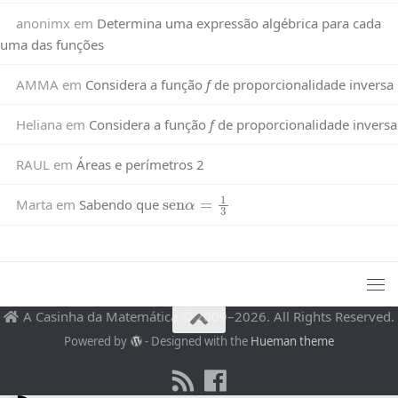
anonimx
em
Determina uma expressão algébrica para cada
uma das funções
AMMA
em
Considera a função
f
de proporcionalidade inversa
Heliana
em
Considera a função
f
de proporcionalidade inversa
RAUL
em
Áreas e perímetros 2
sen
α
=
1
3
Marta
em
Sabendo que
A Casinha da Matemática © 2009–2026. All Rights Reserved.
Powered by
- Designed with the
Hueman theme