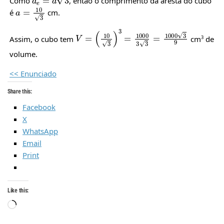
Como
, então o comprimento da aresta do cubo
a
=
10
3
é
cm.
V
=
(
10
3
)
3
=
1000
3
3
=
1000
3
9
Assim, o cubo tem
cm
3
de
volume.
<< Enunciado
Share this:
Facebook
X
WhatsApp
Email
Print
Like this:
Loading…