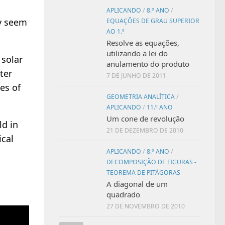
APLICANDO
/
8.º ANO
/
ay seem
EQUAÇÕES DE GRAU SUPERIOR
AO 1.º
Resolve as equações,
utilizando a lei do
 solar
anulamento do produto
ter
7 DE JUNHO DE 2011
es of
GEOMETRIA ANALÍTICA
/
APLICANDO
/
11.º ANO
Um cone de revolução
ld in
21 DE DEZEMBRO DE 2010
ical
APLICANDO
/
8.º ANO
/
DECOMPOSIÇÃO DE FIGURAS -
TEOREMA DE PITÁGORAS
A diagonal de um
quadrado
27 DE NOVEMBRO DE 2010