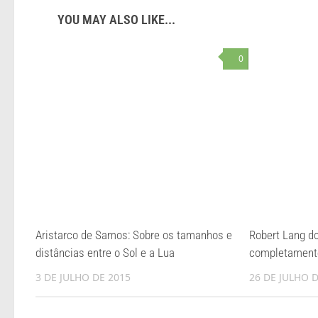
YOU MAY ALSO LIKE...
0
Aristarco de Samos: Sobre os tamanhos e
Robert Lang d
distâncias entre o Sol e a Lua
completament
3 DE JULHO DE 2015
26 DE JULHO 