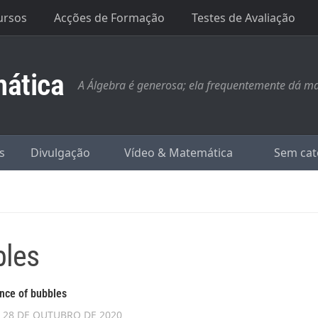
ursos
Acções de Formação
Testes de Avaliação
ática
A Álgebra é generosa; ela frequentemente dá mai
s
Divulgação
Vídeo & Matemática
Sem cat
bles
ence of bubbles
D
28 DE OUTUBRO DE 2020