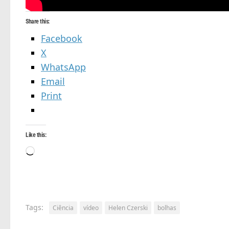
Share this:
Facebook
X
WhatsApp
Email
Print
Like this:
Loading…
Tags:
Ciência
vídeo
Helen Czerski
bolhas