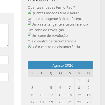
APLICANDO – 9.º ANO
Quantas moedas tem o Raul?
Uma reta tangente à circunferência
Um cone de revolução
O é o centro da circunferência
Agosto 2026
S
T
Q
Q
S
S
D
1
2
3
4
5
6
7
8
9
10
11
12
13
14
15
16
17
18
19
20
21
22
23