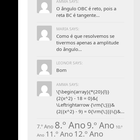
AMMA SAYS:
O ângulo OBC é reto, pois a
reta BC é tangente...
MARIA SAYS:
Como é que resolvemos se
tivermos apenas a amplitude
do ângulo...
LEONOR SAYS:
Bom
AMMA SAYS:
\[\begin{array}{*{20}{l}}
{2{x^2} - 18 = 0}&{
\Leftrightarrow {\rm{\;}}}&
{2({x^2} - 9) = 0{\rm{\;}}}
\
{}&...
8.º Ano
9.º Ano
7.º Ano
10.º
12.º Ano
11.º Ano
Ano