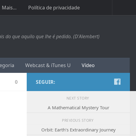
Mais…
Política de privacidade
s do que aquilo que lhe é pedido. (D'Alembert)
egoria
Webcast & iTunes U
Vídeo
0
SEGUIR:
NEXT STORY
A Mathematical Mystery Tour
PREVIOUS STORY
Orbit: Earth’s Extraordinary Journey