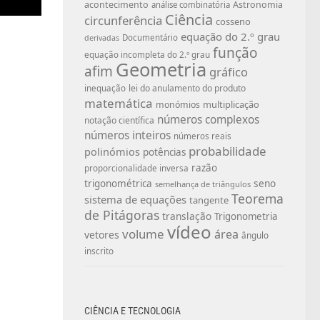
acontecimento
Astronomia
análise combinatória
Ciência
circunferência
cosseno
equação do 2.º grau
Documentário
derivadas
função
equação incompleta do 2.º grau
Geometria
afim
gráfico
lei do anulamento do produto
inequação
matemática
multiplicação
monómios
números complexos
notação científica
números inteiros
números reais
probabilidade
polinómios
potências
razão
proporcionalidade inversa
seno
trigonométrica
semelhança de triângulos
Teorema
sistema de equações
tangente
de Pitágoras
translação
Trigonometria
vídeo
volume
área
vetores
ângulo
inscrito
CIÊNCIA E TECNOLOGIA