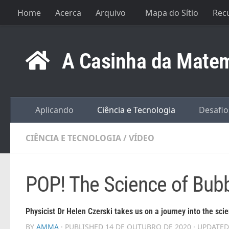
Home
Acerca
Arquivo
Mapa do Sítio
Rec
Skip to content
A Casinha da Matem
Aplicando
Ciência e Tecnologia
Desafio
CIÊNCIA E TECNOLOGIA
/
VÍDEO
POP! The Science of Bub
Physicist Dr Helen Czerski takes us on a journey into the sci
BY
AMMA
· PUBLISHED
14 DE OUTUBRO DE 2020
· UPDATE