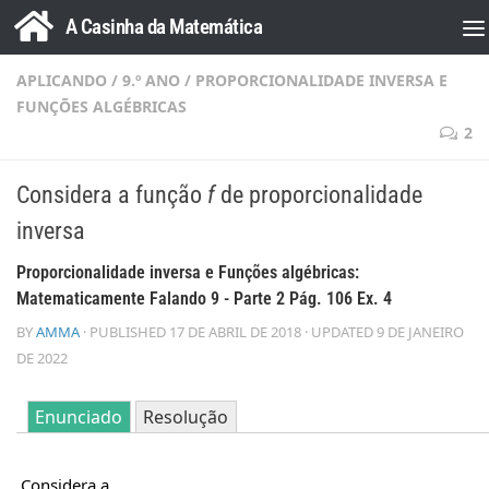
A Casinha da Matemática
Skip to content
APLICANDO
/
9.º ANO
/
PROPORCIONALIDADE INVERSA E
FUNÇÕES ALGÉBRICAS
2
Considera a função
f
de proporcionalidade
inversa
Proporcionalidade inversa e Funções algébricas:
Matematicamente Falando 9 - Parte 2 Pág. 106 Ex. 4
BY
AMMA
· PUBLISHED
17 DE ABRIL DE 2018
· UPDATED
9 DE JANEIRO
DE 2022
Enunciado
Resolução
Considera a