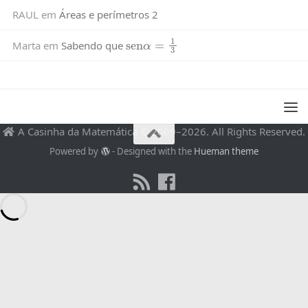
RAUL
em
Áreas e perímetros 2
sen
α
=
1
3
Marta
em
Sabendo que
A Casinha da Matemática © 2009–2026. All Rights Reserved.
Powered by
- Designed with the
Hueman theme