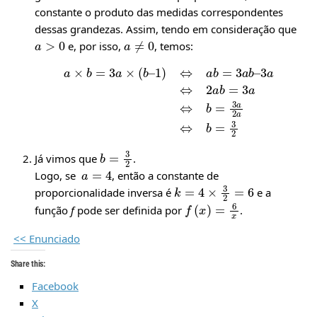
constante o produto das medidas correspondentes
dessas grandezas. Assim, tendo em consideração que
a
>
0
a
≠
0
e, por isso,
, temos:
3
a
a
⇔
×
2
b
a
=
b
3
=
a
3
×
a
(
b
⇔
–
b
1
)
=
⇔
3
a
a
b
2
a
=
⇔
3
a
b
b
=
–
3
2
b
=
3
2
Já vimos que
.
a
=
4
Logo, se
, então a constante de
k
=
4
×
3
2
=
6
proporcionalidade inversa é
e a
f
(
x
)
=
6
x
função
f
pode ser definida por
.
<< Enunciado
Share this:
Facebook
X