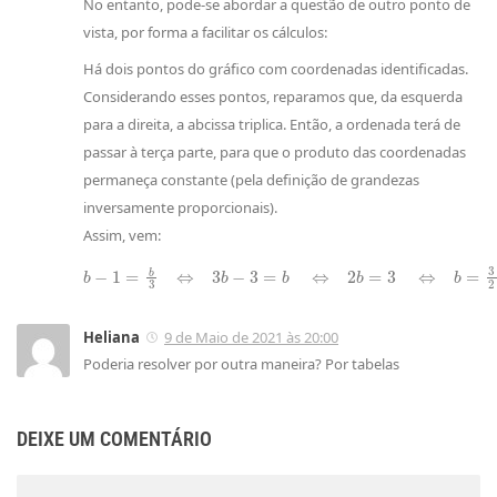
No entanto, pode-se abordar a questão de outro ponto de
vista, por forma a facilitar os cálculos:
Há dois pontos do gráfico com coordenadas identificadas.
Considerando esses pontos, reparamos que, da esquerda
para a direita, a abcissa triplica. Então, a ordenada terá de
passar à terça parte, para que o produto das coordenadas
permaneça constante (pela definição de grandezas
inversamente proporcionais).
Assim, vem:
b
−
1
=
b
3
⇔
3
b
−
3
=
b
⇔
2
b
=
3
⇔
b
=
3
2
Heliana
9 de Maio de 2021 às 20:00
Poderia resolver por outra maneira? Por tabelas
DEIXE UM COMENTÁRIO